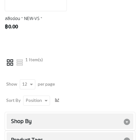
สลิงอ่อน " NEW-VS "
฿0.00
1 Item(s)
12
Show
per page
Position
Sort By
Shop By