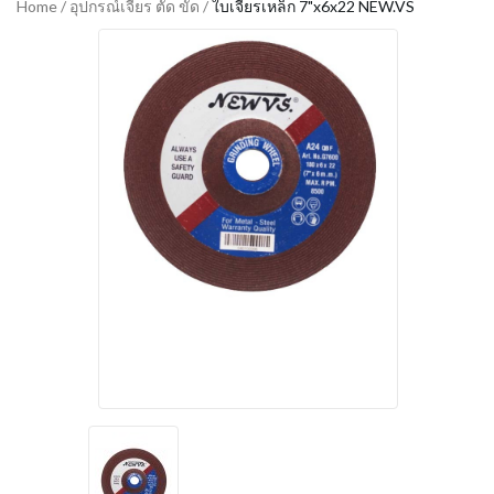
Home
/
อุปกรณ์เจียร ตัด ขัด
/
ใบเจียรเหล็ก 7"x6x22 NEW.VS